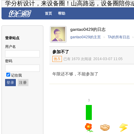
学分析设计，来设备圈！山高路远，设备圈陪你
首页
帮助
gantao0429的日志
gantao0429的主页
»
TA的所有日志
登录站点
用户名
参加不了
热
5
已有 1670 次阅读
2014-03-07 11:05
密码
年限还不够，不能参加了
记住我
3