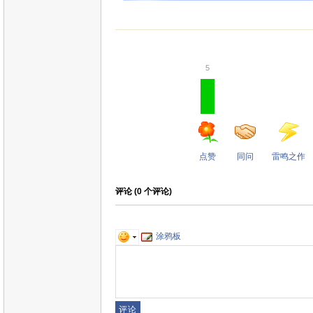
5
点赞
同问
雷鸣之作
评论 (
0
个评论)
涂鸦板