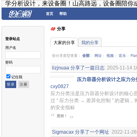
学分析设计，来设备圈！山高路远，设备圈陪你
首页
帮助
分享
登录站点
大家的分享
我的分享
用户名
按分享类型查看：
全部
|
网址
|
视频
|
音乐
|
Fla
密码
lizjnuaa
分享了一篇日志
2025-11-14 1
记住我
压力容器分析设计之应力分
cxy0827
应力分类法是压力容器分析设计的核心
过 “ 应力分类 → 差异化控制 ” 的
的安全指标
透彻！
Sigmacax
分享了一个网址
2022-11-26