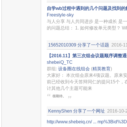
自学wb过程中遇到的几个问题及找到的
Freestyle-sky
与人分享 与人共同进步 是一种成长 是一种快乐
的问题总结： 1. 如何修改单元类型？ W
15652010309
分享了一个话题
2016-1
【2016.11】第三次组会议题顺序调整
shebeiQ_TC
群组:
设备圈在线组会
(
精英教育
)
大家好： 本次组会原来4项议题。原来
前已经收到今天答辩同仁的提问15个，
计其他几个主题可能来
很期待。
KennyShen
分享了一个网址
2016-10-
http://www.shebeiq.cn/ ... mp%3Bid%3