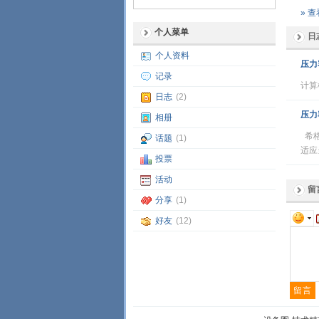
» 
个人菜单
日
个人资料
压力
记录
计算
日志
(2)
压力
相册
希格
话题
(1)
适应
投票
活动
留
分享
(1)
好友
(12)