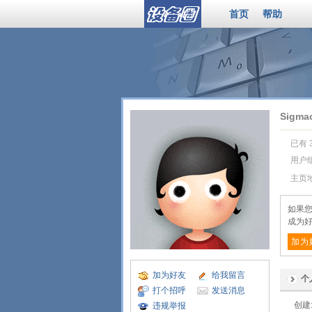
首页
帮助
Sigma
已有 
用户
主页
如果您
成为好
加为
加为好友
给我留言
个
打个招呼
发送消息
创建
违规举报