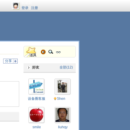
欢迎您
登录
|
注册
分享
好友
全部(12)
设备圈客服
Shen
smile
liuhqy