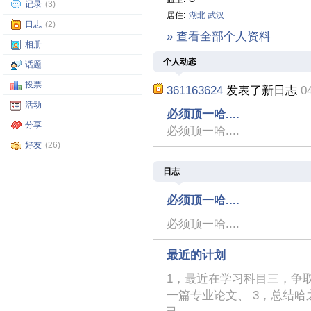
记录
(3)
居住:
湖北
武汉
日志
(2)
» 查看全部个人资料
相册
个人动态
话题
投票
361163624
发表了新日志
0
活动
必须顶一哈....
分享
必须顶一哈....
好友
(26)
日志
必须顶一哈....
必须顶一哈....
最近的计划
1，最近在学习科目三，争
一篇专业论文、 3，总结