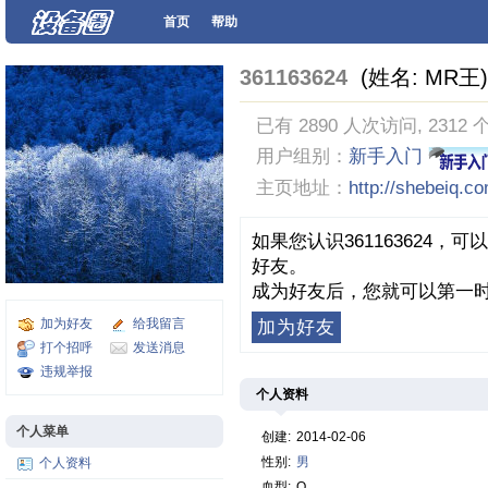
首页
帮助
361163624
(姓名: MR王)
已有 2890 人次访问, 2312 
用户组别：
新手入门
主页地址：
http://shebeiq.c
如果您认识361163624
好友。
成为好友后，您就可以第一时
加为好友
给我留言
加为好友
打个招呼
发送消息
违规举报
个人资料
个人菜单
创建:
2014-02-06
性别:
男
个人资料
血型:
O