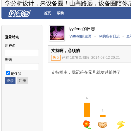
学分析设计，来设备圈！山高路远，设备圈陪你
首页
帮助
lyyifeng的日志
lyyifeng的主页
»
TA的所有日志
»
查
登录站点
用户名
支持啊，必须的
热
5
已有 1876 次阅读
2014-03-12 20:21
密码
支持楼主，我记得在元月就发过邮件了
记住我
6
1