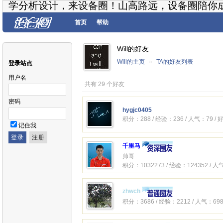
学分析设计，来设备圈！山高路远，设备圈陪你
首页
帮助
Will的好友
Will的主页
»
TA的好友列表
登录站点
用户名
共有 29 个好友
密码
hygjc0405
积分：288 / 经验：236 / 人气：79 /
记住我
千里马
帅哥
积分：1032273 / 经验：124352 / 人
zhwch
积分：3686 / 经验：2212 / 人气：698