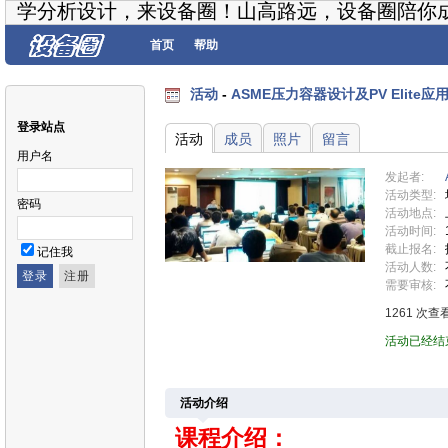
学分析设计，来设备圈！山高路远，设备圈陪你
首页
帮助
活动
-
ASME压力容器设计及PV Elite
登录站点
活动
成员
照片
留言
用户名
发起者:
活动类型:
密码
活动地点:
活动时间:
截止报名:
记住我
活动人数:
需要审核:
1261 次查
活动已经结
活动介绍
课程介绍：