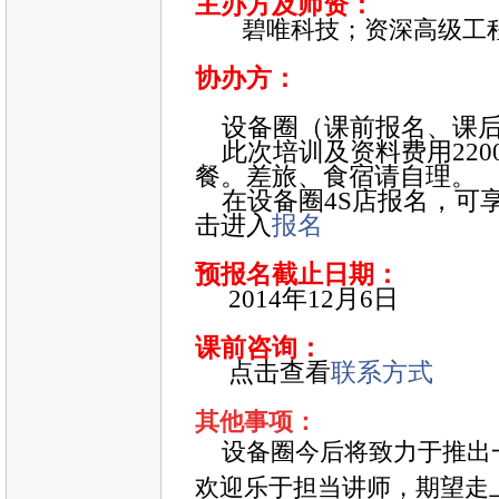
主办方及师资：
碧唯科技；资深高级工
协办方：
设备圈（课前报名、课后
此次培训及资料费用
220
餐。差旅、食宿请自理。
在设备圈
4S店
报名，可
击进入
报名
预报名截止日期：
2014
年
12
月
6
日
课前咨询：
点击查看
联系方式
其他事项：
设备圈今后将致力于推出
欢迎乐于担当讲师，期望走