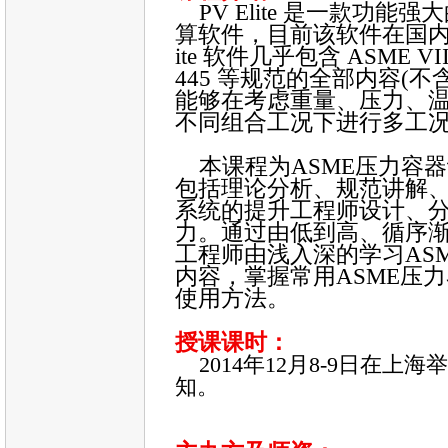
PV Elite
是一款功能强大
算软件，目前该软件在国
ite
软件几乎包含
ASME VII
445
等规范的全部内容
(
不
能够在考虑重量、压力、
不同组合工况下进行多工
本课程为
ASME
压力容器
包括理论分析、规范讲解
系统的提升工程师设计、
力。通过由低到高、循序
工程师由浅入深的学习
AS
内容，掌握常用
ASME
压力
使用方法。
授课课时：
2014
年
12
月
8-9
日在上海举
知。