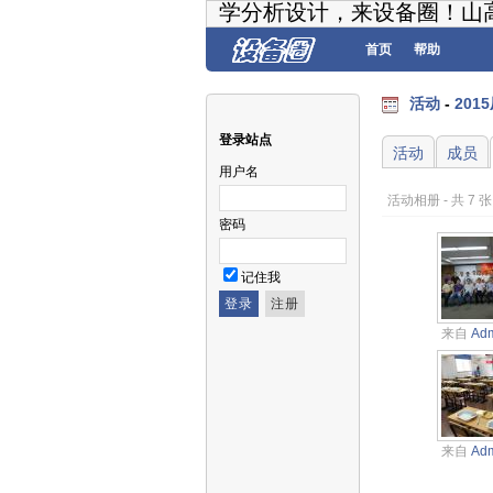
学分析设计，来设备圈！山
首页
帮助
活动
-
201
登录站点
活动
成员
用户名
活动相册 - 共 7 
密码
记住我
来自
Adm
来自
Adm