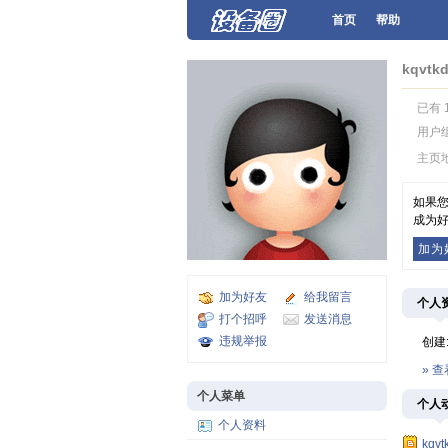
首页
帮助
kqvtk
已有 
用户
主页
如果您
成为好
加为
加为好友
给我留言
个人
打个招呼
发送消息
违规举报
创建
» 
个人菜单
个人
个人资料
kqvt