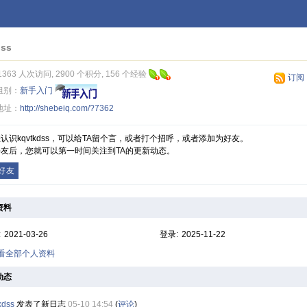
dss
1363 人次访问, 2900 个积分, 156 个经验
订阅
组别：
新手入门
地址：
http://shebeiq.com/?7362
认识kqvtkdss，可以给TA留个言，或者打个招呼，或者添加为好友。
友后，您就可以第一时间关注到TA的更新动态。
好友
资料
:
2021-03-26
登录:
2025-11-22
查看全部个人资料
动态
kdss
发表了新日志
05-10 14:54
(
评论
)