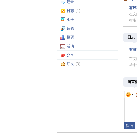
记录
有没有
日志
(1)
在文
相册
标准
话题
投票
日志
活动
有没有
分享
在文
好友
(3)
标准
留言