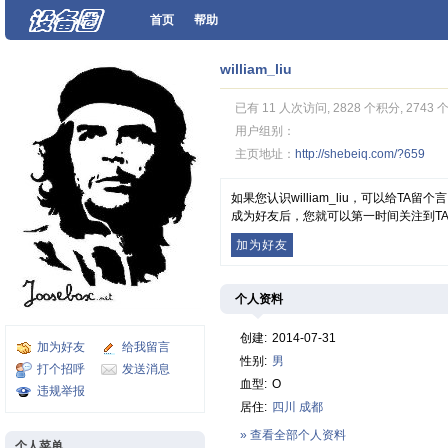
首页
帮助
william_liu
已有 11 人次访问, 2828 个积分, 2743
用户组别：
主页地址：
http://shebeiq.com/?659
如果您认识william_liu，可以给T
成为好友后，您就可以第一时间关注到T
加为好友
个人资料
创建:
2014-07-31
加为好友
给我留言
性别:
男
打个招呼
发送消息
血型:
O
违规举报
居住:
四川
成都
» 查看全部个人资料
个人菜单