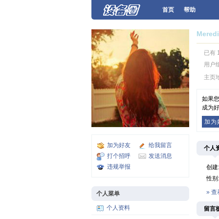
首页
帮助
Meredi
已有 
用户
主页
如果您
成为好
加为
加为好友
给我留言
个人
打个招呼
发送消息
违规举报
创建
性别
» 
个人菜单
个人资料
留言