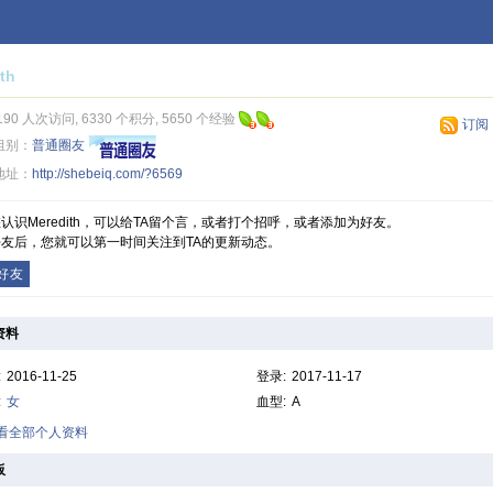
th
190 人次访问, 6330 个积分, 5650 个经验
订阅
组别：
普通圈友
地址：
http://shebeiq.com/?6569
认识Meredith，可以给TA留个言，或者打个招呼，或者添加为好友。
友后，您就可以第一时间关注到TA的更新动态。
好友
资料
:
2016-11-25
登录:
2017-11-17
:
女
血型:
A
查看全部个人资料
板