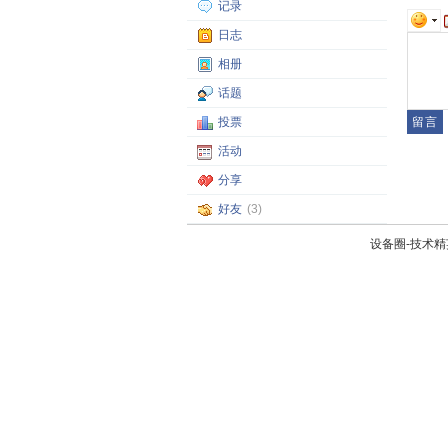
记录
日志
相册
话题
投票
活动
分享
好友
(3)
设备圈-技术精