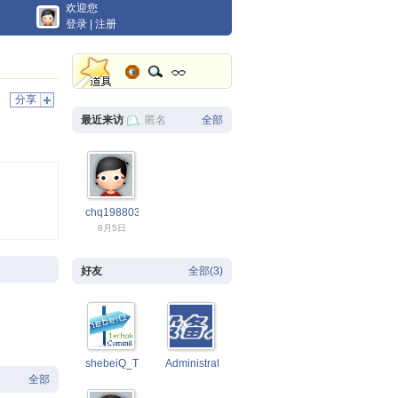
欢迎您
登录
|
注册
分享
最近来访
匿名
全部
chq19880305
8月5日
好友
全部(3)
shebeiQ_TC
Administrator
全部