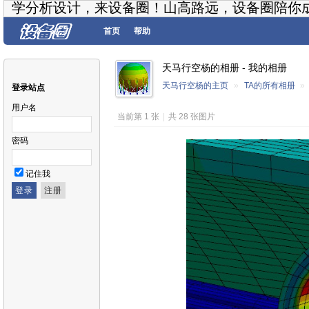
学分析设计，来设备圈！山高路远，设备圈陪你
首页
帮助
天马行空杨的相册 - 我的相册
天马行空杨的主页
»
TA的所有相册
»
登录站点
用户名
当前第 1 张
|
共 28 张图片
密码
记住我