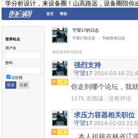
学分析设计，来设备圈！山高路远，设备圈陪你
首页
帮助
守望17的日志
守望17的主页
»
TA的所有日志
登录站点
用户名
按照发布时间排序
密码
强烈支持
守望17
2014-03-16 21:
记住我
3
你走到哪个论坛，我
1175 次阅读
|
没有评论
求压力容器相关职位
守望17
2014-02-03 21:
4
本人祖籍吉林省辽源