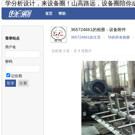
学分析设计，来设备圈！山高路远，设备圈陪你
首页
帮助
365724661的相册 - 设备附件
365724661的主页
»
TA的所有相册
»
登录站点
用户名
当前第 3 张
|
共 4 张图片
密码
记住我