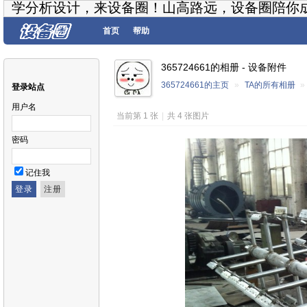
学分析设计，来设备圈！山高路远，设备圈陪你
首页
帮助
365724661的相册 - 设备附件
365724661的主页
»
TA的所有相册
»
登录站点
用户名
当前第 1 张
|
共 4 张图片
密码
记住我