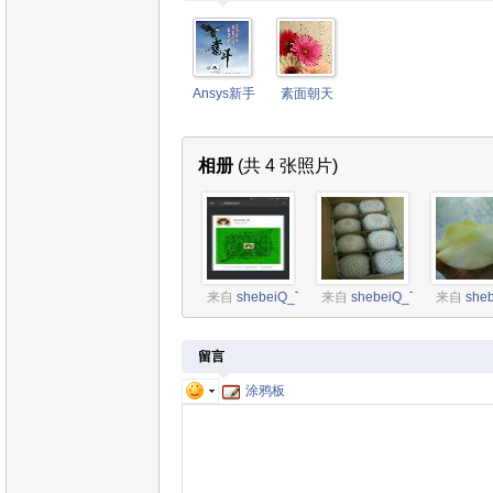
Ansys新手
素面朝天
相册
(共 4 张照片)
来自
shebeiQ_TC
来自
shebeiQ_TC
来自
she
留言
涂鸦板