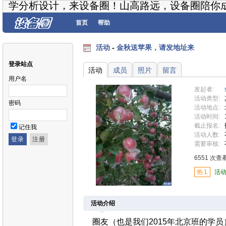
学分析设计，来设备圈！山高路远，设备圈陪你
首页
帮助
活动
-
金秋送苹果，请发地址来
登录站点
活动
成员
照片
留言
用户名
发起者:
活动类型:
密码
活动地点:
活动时间:
截止报名:
记住我
活动人数:
需要审核:
6551 次查
热
1
活动
活动介绍
圈友（也是我们2015年北京班的学