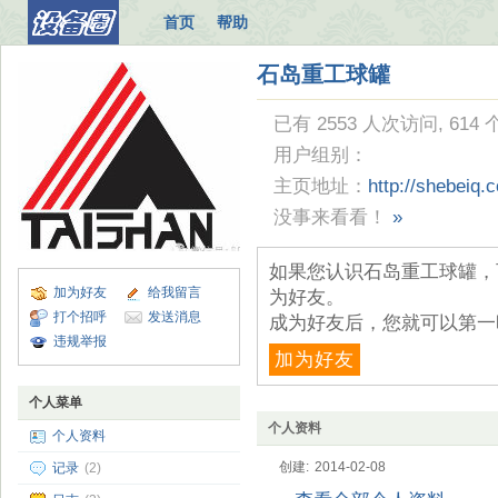
首页
帮助
石岛重工球罐
已有 2553 人次访问, 614
用户组别：
主页地址：
http://shebeiq.
没事来看看！
»
如果您认识石岛重工球罐，
加为好友
给我留言
为好友。
打个招呼
发送消息
成为好友后，您就可以第一
违规举报
加为好友
个人菜单
个人资料
个人资料
创建:
2014-02-08
记录
(2)