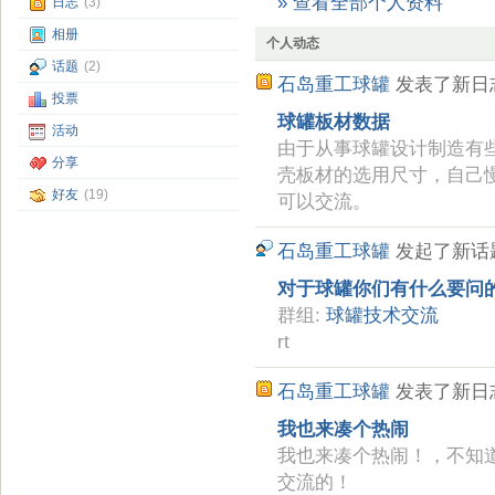
» 查看全部个人资料
日志
(3)
相册
个人动态
话题
(2)
石岛重工球罐
发表了新日
投票
球罐板材数据
活动
由于从事球罐设计制造有
分享
壳板材的选用尺寸，自己
好友
(19)
可以交流。
石岛重工球罐
发起了新话
对于球罐你们有什么要问
群组:
球罐技术交流
rt
石岛重工球罐
发表了新日
我也来凑个热闹
我也来凑个热闹！，不知
交流的！