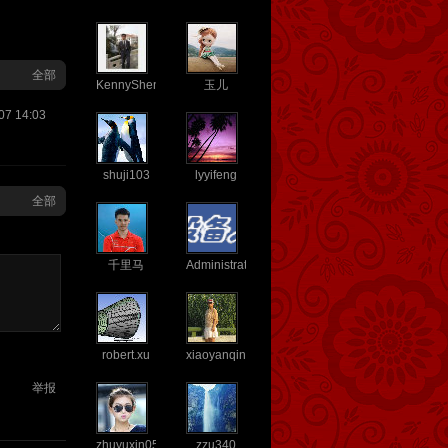
全部
KennyShen
玉儿
07 14:03
shuji103
lyyifeng
全部
千里马
Administrator
robert.xu
xiaoyanqin
举报
zhuyuxin0527
zzu340