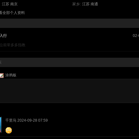
:
江苏
南京
家乡:
江苏
南通
查看全部个人资料
入行
02-
位前辈多多指教
板
涂鸦板
千里马
2024-09-28 07:59