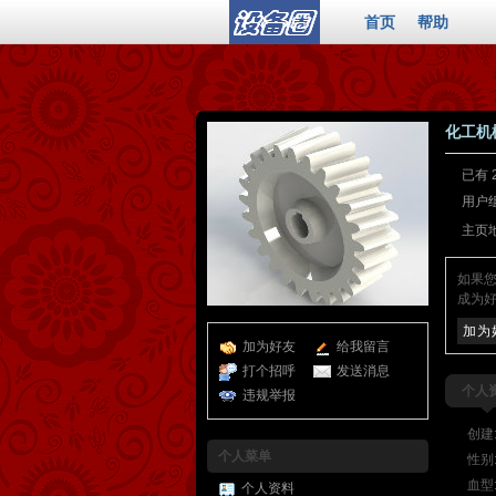
首页
帮助
化工机
已有 
用户
主页
如果
成为好
加为
加为好友
给我留言
打个招呼
发送消息
个人
违规举报
创建
个人菜单
性别
血型
个人资料