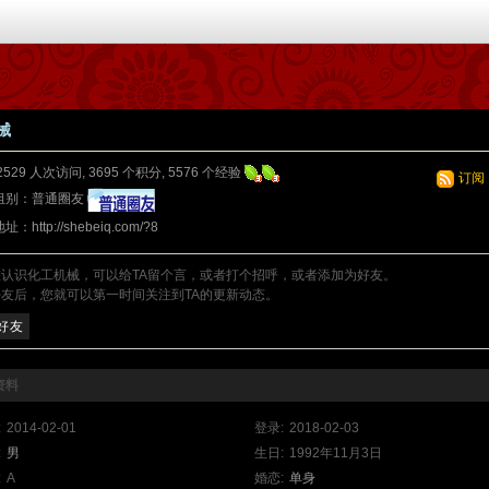
械
2529 人次访问, 3695 个积分, 5576 个经验
订阅
组别：
普通圈友
地址：
http://shebeiq.com/?8
您认识化工机械，可以给TA留个言，或者打个招呼，或者添加为好友。
友后，您就可以第一时间关注到TA的更新动态。
好友
资料
:
2014-02-01
登录:
2018-02-03
:
男
生日:
1992年11月3日
:
A
婚恋:
单身