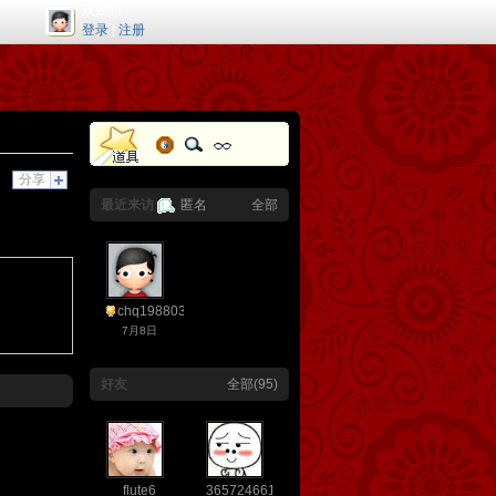
欢迎您
登录
|
注册
分享
最近来访
匿名
全部
chq19880305
7月8日
好友
全部(95)
flute6
365724661