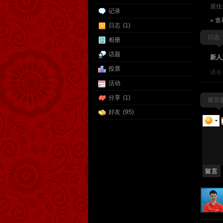
居住
记录
» 
日志
(1)
日志
相册
话题
新人
投票
请各
活动
分享
(1)
留言
好友
(95)