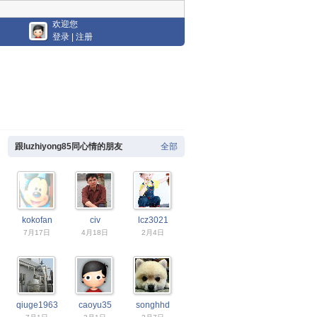
欢迎您
登录
|
注册
跟luzhiyong85同心情的朋友
全部
kokofan
civ
lcz3021
7月17日
4月18日
2月4日
qiuge1963
caoyu35
songhhd