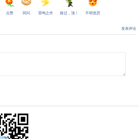
点赞
同问
雷鸣之作
路过，顶！
不明觉厉
发表评论