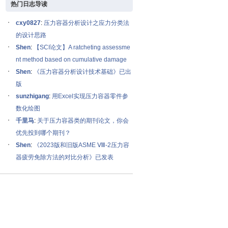
热门日志导读
cxy0827
:
压力容器分析设计之应力分类法
的设计思路
Shen
:
【SCI论文】A ratcheting assessme
nt method based on cumulative damage
Shen
:
《压力容器分析设计技术基础》已出
版
sunzhigang
:
用Excel实现压力容器零件参
数化绘图
千里马
:
关于压力容器类的期刊论文，你会
优先投到哪个期刊？
Shen
:
《2023版和旧版ASME Ⅷ-2压力容
器疲劳免除方法的对比分析》已发表