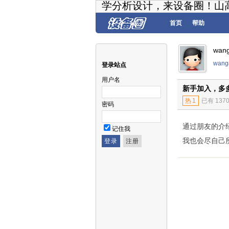
学分析设计，来设备圈！山
首页
帮助
wan
wan
登录站点
用户名
新手加入，多
热
1
已有 137
密码
通过朋友的介
记住我
我也会尽自己