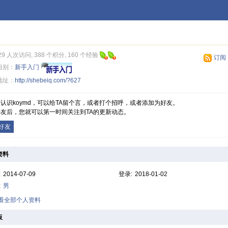
29 人次访问, 388 个积分, 160 个经验
订阅
组别：
新手入门
地址：
http://shebeiq.com/?627
认识koymd，可以给TA留个言，或者打个招呼，或者添加为好友。
友后，您就可以第一时间关注到TA的更新动态。
好友
资料
:
2014-07-09
登录:
2018-01-02
:
男
查看全部个人资料
板