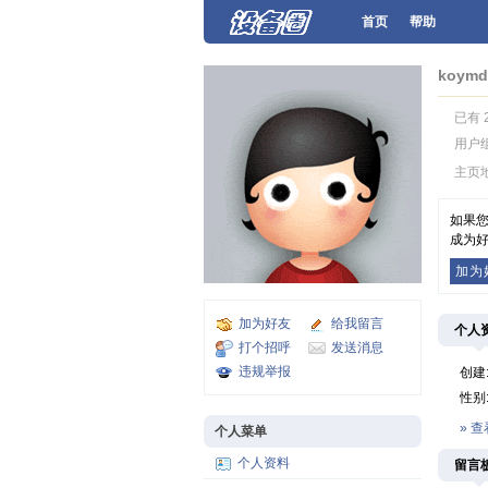
首页
帮助
koymd
已有 
用户
主页
如果您
成为好
加为
加为好友
给我留言
个人
打个招呼
发送消息
违规举报
创建
性别
» 
个人菜单
个人资料
留言