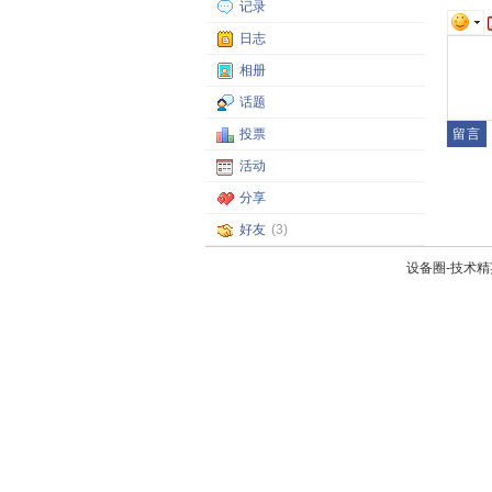
记录
日志
相册
话题
投票
活动
分享
好友
(3)
设备圈-技术精