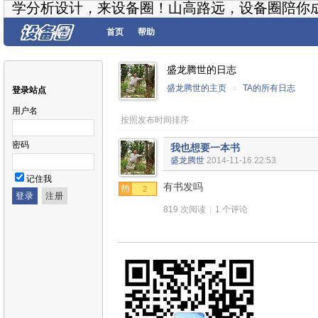
学分析设计，来设备圈！山高路远，设备圈陪你
首页
帮助
盛龙腾世的日志
盛龙腾世的主页
»
TA的所有日志
登录站点
用户名
按照发布时间排序
密码
我也想要一本书
盛龙腾世
2014-11-16 22:53
记住我
有书发吗
2
819 次阅读
|
1 个评论