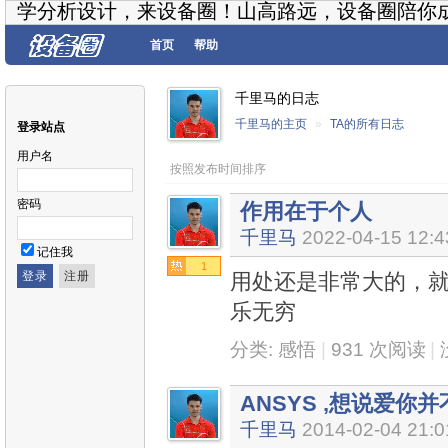
学分析设计，来设备圈！山高路远，设备圈陪你
首页
帮助
千里马的日志
千里马的主页
»
TA的所有日志
登录站点
用户名
按照发布时间排序
密码
作用在于个人
千里马
2022-04-15 12:4
记住我
1
用处还是非常大的，
乐无穷
分类:
感悟
|
931 次阅读
|
ANSYS ,想说爱你
千里马
2014-02-04 21:0