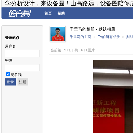
学分析设计，来设备圈！山高路远，设备圈陪你
首页
帮助
千里马的相册 - 默认相册
千里马的主页
»
TA的所有相册
»
默
登录站点
用户名
当前第 15 张
|
共 16 张图片
密码
记住我