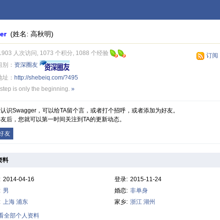
er
(姓名: 高秋明)
1903 人次访问, 1073 个积分, 1088 个经验
订阅
组别：
资深圈友
地址：
http://shebeiq.com/?495
step is only the beginning.
»
认识Swagger，可以给TA留个言，或者打个招呼，或者添加为好友。
友后，您就可以第一时间关注到TA的更新动态。
好友
资料
:
2014-04-16
登录:
2015-11-24
:
男
婚恋:
非单身
:
上海
浦东
家乡:
浙江
湖州
查看全部个人资料