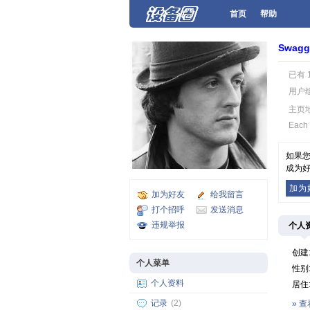
首页
帮助
Swagg
已有 
用户
主页
Each 
如果您
成为好
加为
加为好友
给我留言
打个招呼
发送消息
违规举报
个人
创建
个人菜单
性别
个人资料
居住
记录
(2)
» 