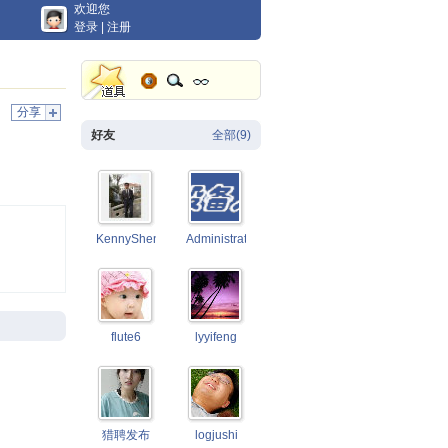
欢迎您
登录
|
注册
分享
好友
全部(9)
KennyShen
Administrator
flute6
lyyifeng
猎聘发布
logjushi