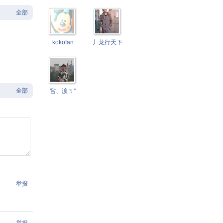
全部
kokofan
丿龙行天下
全部
吢、涙ㄋ°
举报