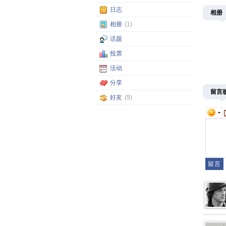
日志
相册
相册
(1)
话题
投票
活动
分享
留言
好友
(9)