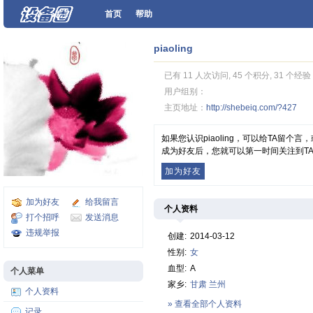
首页
帮助
piaoling
已有 11 人次访问, 45 个积分, 31 个经验
用户组别：
主页地址：
http://shebeiq.com/?427
如果您认识piaoling，可以给TA留
成为好友后，您就可以第一时间关注到T
加为好友
加为好友
给我留言
个人资料
打个招呼
发送消息
违规举报
创建:
2014-03-12
性别:
女
血型:
A
个人菜单
家乡:
甘肃
兰州
个人资料
» 查看全部个人资料
记录