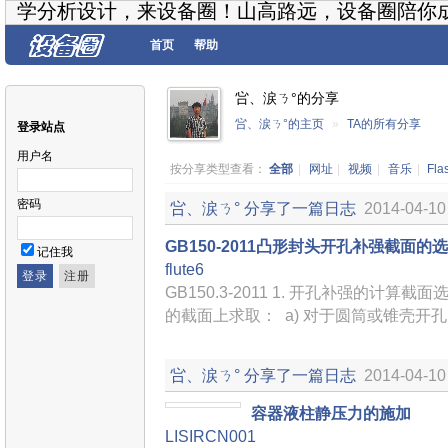
学分析设计，来设备圈！山高路远，设备圈陪你
首页
帮助
吢、涙ㄋ°的分享
吢、涙ㄋ°的主页
»
TA的所有分享
登录站点
用户名
按分享类型查看：
全部
|
网址
|
视频
|
音乐
|
Fla
密码
吢、涙ㄋ°
分享了一篇日志
2014-04-10
GB150-2011凸形封头开孔补强截面
记住我
flute6
GB150.3-2011 1. 开孔补强的计
的截面上求取： a) 对于圆筒或锥壳开
吢、涙ㄋ°
分享了一篇日志
2014-04-10
容器液柱静压力的施加
LISIRCN001