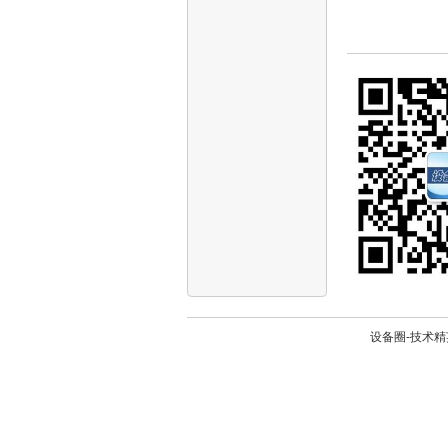
设备圈-技术精