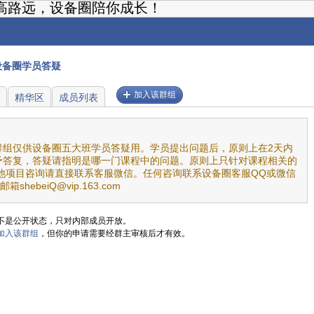
高路远，设备圈陪你成长！
设备圈学员答疑
加入该群组
精华区
成员列表
群组仅供设备圈五大班学员答疑用。学员提出问题后，原则上在2天内
予答复，答疑请指明是哪一门课程中的问题。原则上只针对课程相关的
他项目咨询请直接联系客服微信。任何咨询联系设备圈客服QQ或微信
或邮箱shebeiQ@vip.163.com
不是公开状态，只对内部成员开放。
加入该群组
，但你的申请需要经群主审核后才有效。