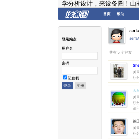
学分析设计，来设备圈！山
首页
帮助
ser
ser
登录站点
用户名
共有 5 个好友
密码
Sh
帅
积分
记住我
天
帅
积分
请
徐
帅
积分