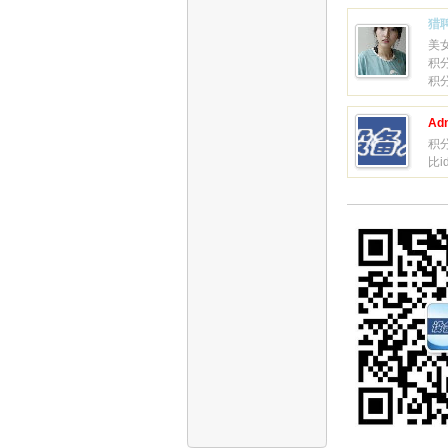
猎
美
积分
积
Adm
积分
比