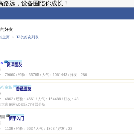
高路远，设备圈陪你成长！
fa的好友
fa的主页
»
TA的好友列表
en
哥
：79660 / 经验：35795 / 人气：1061443 / 好友：286
马行空杨
哥
：4862 / 经验：4661 / 人气：154488 / 好友：48
问大家在用wb做压力容器分析
卫国
哥
：1139 / 经验：963 / 人气：1363 / 好友：22