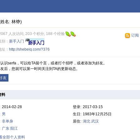
(姓名: 林铮)
2067 人次访问, 203 个积分, 188 个经验
订阅
组别：
新手入门
地址：
http://shebeiq.com/?376
认识serfa，可以给TA留个言，或者打个招呼，或者添加为好友。
友后，您就可以第一时间关注到TA的更新动态。
好友
资料
:
2014-02-28
登录:
2017-03-15
:
男
生日:
1983年12月25日
:
非单身
居住:
湖北
武汉
:
广东
阳江
查看全部个人资料