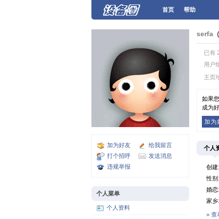
首页
帮助
serfa
已有 
用户
主页
如果您
成为好
加为
加为好友
给我留言
个人
打个招呼
发送消息
违规举报
创建
性别
婚恋
个人菜单
家乡
个人资料
» 