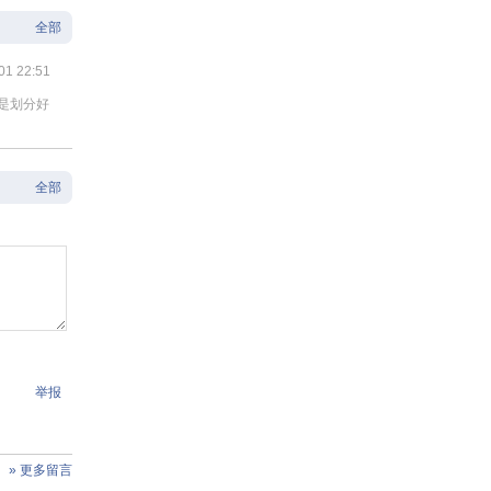
全部
01 22:51
络是划分好
全部
举报
» 更多留言