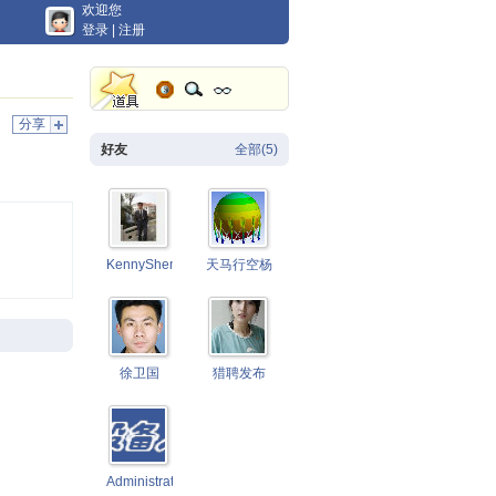
欢迎您
登录
|
注册
分享
好友
全部(5)
KennyShen
天马行空杨
徐卫国
猎聘发布
Administrator