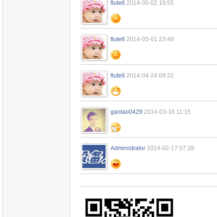
flute6
2014-05-02 19:55
flute6
2014-05-01 23:49
flute6
2014-04-24 09:22
gantao0429
2014-03-16 11:15
Administrator
2014-02-17 07:28