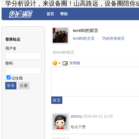
学分析设计，来设备圈！山高路远，设备圈陪你
首页
帮助
tent80的留言
tent80的主页
»
TA的所有留言
登录站点
用户名
给tent80留言
涂鸦板
密码
记住我
ptcboy
2016-04-21 11:05
给点个赞