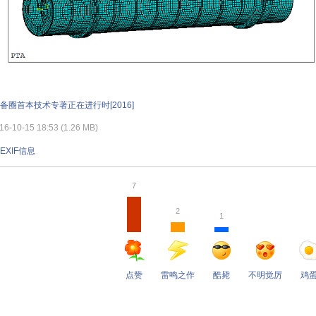
备圈首本技术专著正在进行时[2016]
-10-15 18:53 (1.26 MB)
EXIF信息
7
2
1
点赞
雷鸣之作
酷毙
不明觉厉
鸡