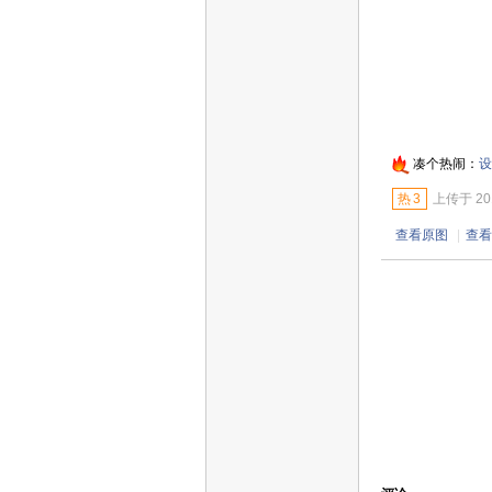
凑个热闹：
设
热
3
上传于 2016
查看原图
|
查看