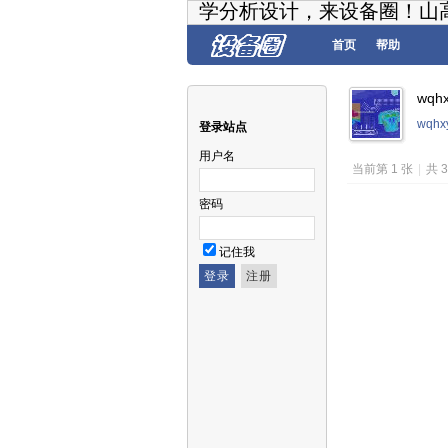
学分析设计，来设备圈！山
首页
帮助
wqh
wqh
登录站点
用户名
当前第 1 张
|
共 
密码
记住我