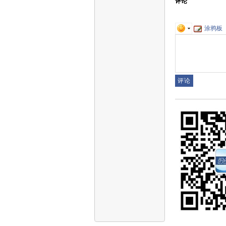
评论
涂鸦板