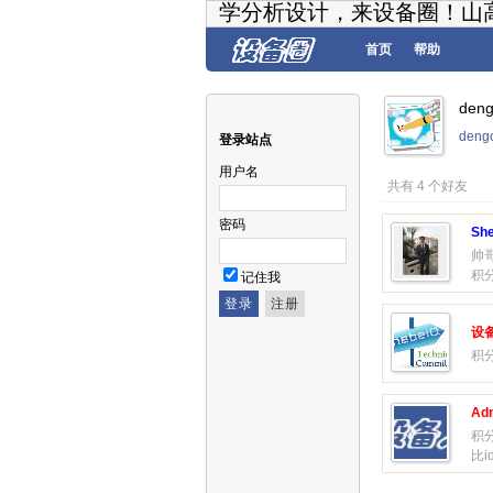
学分析设计，来设备圈！山
首页
帮助
den
den
登录站点
用户名
共有 4 个好友
密码
Sh
帅
积分
记住我
设
积分
Adm
积分
比