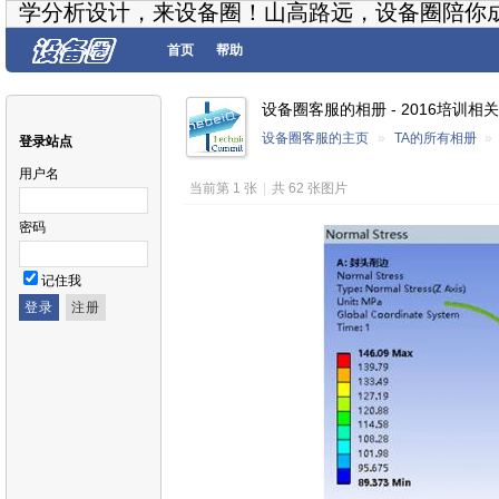
学分析设计，来设备圈！山高路远，设备圈陪你
首页
帮助
设备圈客服的相册 - 2016培训相关
设备圈客服的主页
»
TA的所有相册
»
登录站点
用户名
当前第 1 张
|
共 62 张图片
密码
记住我