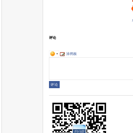
评论
涂鸦板