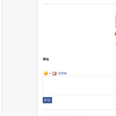
评论
涂鸦板