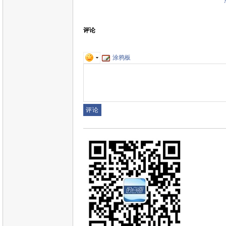
评论
涂鸦板