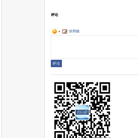
评论
涂鸦板