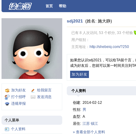
首页
帮助
sdj2021
(姓名: 施大静)
已有 8 人次访问, 53 个积分, 33 个经验
用户组别：
主页地址：
http://shebeiq.com/?250
如果您认识sdj2021，可以给TA留个
成为好友后，您就可以第一时间关注到T
加为好友
加为好友
给我留言
个人资料
打个招呼
发送消息
创建:
2014-02-12
违规举报
性别:
男
血型:
A
个人菜单
居住:
江苏
镇江
个人资料
» 查看全部个人资料