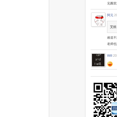
见圈里
阿元
2
艾丝
难道不
老师也
Will
20