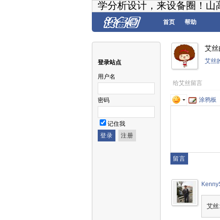
学分析设计，来设备圈！山
首页
帮助
艾丝
艾丝
登录站点
用户名
给艾丝留言
涂鸦板
密码
记住我
Kenny
艾丝