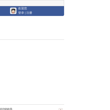
欢迎您
登录
|
注册
003998号