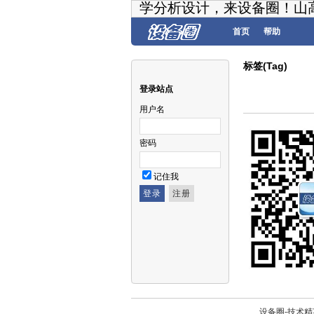
学分析设计，来设备圈！山
首页
帮助
标签(Tag)
登录站点
用户名
密码
记住我
设备圈-技术精