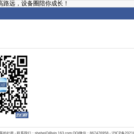
高路远，设备圈陪你成长！
英的社群 -
联系我们：shebeiQ@vip.163.com QQ/微信：867476958
-
沪ICP备2021