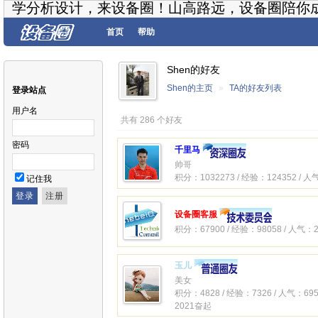
学分析设计，来设备圈！山高路远，设备圈陪你
首页
帮助
Shen的好友
Shen的主页
»
TA的好友列表
登录站点
用户名
共有 286 个好友
密码
千里马
帅哥
积分：1032273 / 经验：124352 / 人
记住我
设备圈客服
积分：67900 / 经验：98058 / 人气：2
玉儿
美女
积分：4828 / 经验：7326 / 人气：695
2021奋起