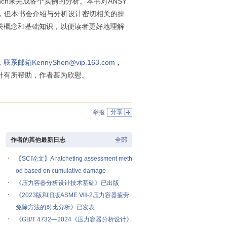
nch
来完成各个实例的分析。本书对
ANSY
，但本书会介绍与分析设计密切相关的操
关概念和基础知识，以便读者更好地理解
，
联系邮箱
KennyShen@vip.163.com
，
计有所帮助，作者甚为欣慰。
分享
举报
作者的其他最新日志
全部
【SCI论文】A ratcheting assessment meth
od based on cumulative damage
《压力容器分析设计技术基础》已出版
《2023版和旧版ASME Ⅷ-2压力容器疲劳
免除方法的对比分析》已发表
《GB/T 4732—2024《压力容器分析设计》