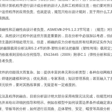
采用计算机程序进行设计或分析的设计人员和工程师应注意：他们要对所
中这些程序的应用负责。也就是说，规范只给出设计规则，至于用什么工
项挑战。
精确性和正确性由设计者负责。
ASME
Ⅷ
-2
中
5.1.2
.3
节写道：（规范）对
议。虽然设计过程中的这些方面是重要的，且在分析中必须加以考虑，但
些主题的详细处理方法。但是，精确的应力分析包括所有结果的证实作为
的极限载荷分析法和
5.2.4
节的弹
-
塑性分析法把极限（塑性垮塌）载荷定
的收敛准则没给出任何指导。
EN13445
（
2009
）附录
C.1
（弹性分析和应
造者负责。
软件的功能强大而复杂。如：提供丰富的单元和分析类型；各种自动网格
；焊缝的建模和评估；优化系统；专家系统；知识管理系统；甚至融入了
限元软件，要对其熟练掌握，无疑是有一定难度的。
元法及程序的融合。目前分析设计绝大部分采用有限元法完成，但规范对
估并未给出详细的指导和明示。例如在模型中如何设置边界条件或确定衰
座、管板等的分析，如何进行后屈曲、总体塑性、安定、蠕变等高级分析