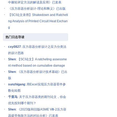
中棘轮评定方法的解读及应用》已发表
《压力容器分析设计-理论和释义》已出版
【SCI论文录用】Shakedown and Ratcheti
ng Analysis of Printed Circuit Heat Exchan
g
热门日志导读
cxy0827
:
压力容器分析设计之应力分类法
的设计思路
Shen
:
【SCI论文】A ratcheting assessme
nt method based on cumulative damage
Shen
:
《压力容器分析设计技术基础》已出
版
sunzhigang
:
用Excel实现压力容器零件参
数化绘图
千里马
:
关于压力容器类的期刊论文，你会
优先投到哪个期刊？
Shen
:
《2023版和旧版ASME Ⅷ-2压力容
器疲劳免除方法的对比分析》已发表