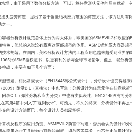
曲垮塌，由于采用了数值分析方法，可以计算任意形状元件的屈曲载荷，
接接头疲劳评定，提出了基于当量结构应力范围的评定方法，该方法对有
法之一。
力容器分析设计规范总体上分为两大体系，即美国的
ASME
Ⅷ
-2
和欧盟的
和特色，但总的来说没有脱离这两部规范的体系。
ASME
锅炉压力容器规
的技术规范。在国内，美欧分析设计方法的工程应用也越来越受到业界的
了
1065
张
ASME
授权证书，以更有利的参与全球市场竞争。但是，就分析
多挑战，主要有如下几个方面：
来越普遍。相比常规设计（
EN13445
称公式设计），分析设计也变得越来
（
2009
）附录
B.1
（直接法）中也写道：分析设计为任意元件在任意载荷
。附录
C.1
（弹性分析和应力分类）中也有类似表述。
EN13445
没有将分
也在其第
4
篇中列入了“规则设计”。可预见，不久的将来，分析设计不再是
补充的设计方法而已，每个设计人员都应掌握。
计算机及程序的应用负责。
ASME
Ⅷ
-2
前言中写道：委员会认为设计和分
师在应用这些工具时做出可靠的判断。规范既不要求，也不禁止使用计算