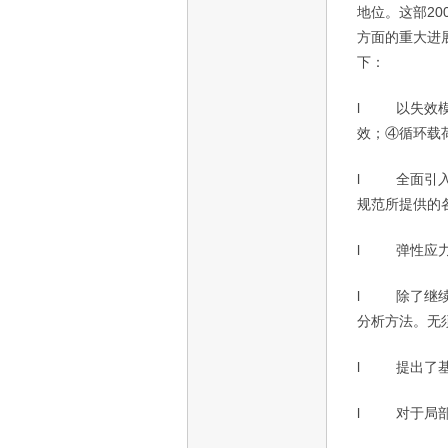
地位。这部
20
方面的重大进
下：
l
以失效
效；④循环载
l
全面引
规范所提供的
l
弹性应
l
除了继
分析方法。无
l
提出了
l
对于局