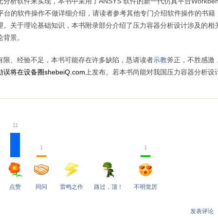
元分析软件来实现，本书中采用了
ANSYS
软件的新一代仿真平台
Workbe
平台的软件操作不做详细介绍，请读者参考其他专门介绍软件操作的书籍
理。关于理论基础知识，本书附录部分介绍了压力容器分析设计涉及的相
论背景。
有限、经验不足，本书可能存在许多缺陷，恳请读者
示教
斧正，不胜感激
误将在设备圈shebeiQ
.com
上发布。若本书尚能对我国压力容器分析设
11
1
1
点赞
同问
雷鸣之作
路过，顶！
不明觉厉
发表评论