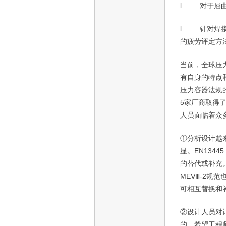
l
对于屈
l
针对焊
的疲劳评定方
当前，全球压
有自身的特点
压力容器法规
5
家厂商取得
人员面临着众
①分析设计越
显。
EN13445
的替代或补充
ME
Ⅷ
-2
规范
可相互替换和
②设计人员对
的，希望工程