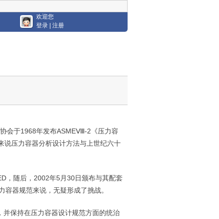
欢迎您
登录
|
注册
该协会于
1968
年发布
ASME
Ⅷ
-2
《压力容
来说压力容器分析设计方法与上世纪六十
ED
，随后，
2002
年
5
月
30
日
颁布与其配套
力容器规范来说，无疑形成了挑战。
，并保持在压力容器设计规范方面的统治