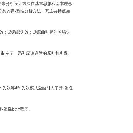
年来
分析设计方法在基本思想和基本理念
分类的弹
-
塑性分析方法，其主要特点如
效；②局部失效；③屈曲引起的垮塌失
计制定了一系列应该遵循的原则和步骤。
环失效等
4
种失效模式全面引入了弹
-
塑性
弹
-
塑性设计程序。
。