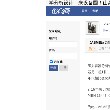
学分析设计，来设备圈！山
首页
帮助
Sh
She
登录站点
用户名
《ASME压力
热
14
已有 14
密码
记住我
压力容器分析
器另一规则》
年代相比变化
近
15
年来，国
的
EN 13445
《
为此，
ASME