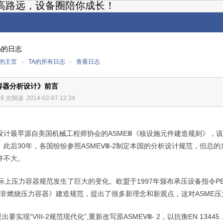
高路远，设备圈陪你成长！
en的日志
n的主页
»
TA的所有日志
»
查看日志
容器分析设计》前言
19 次阅读
2014-02-07 12:34
设计最早源自美国机械工程师协会的
ASME
Ⅲ《核设施元件建造规则》，
。此后
30
年，各国纷纷参照
ASME
Ⅷ
-2
制定本国的分析设计规范，但总的
并不大。
际上压力容器规范发生了巨大的变化。欧盟于
1997
年颁布承压设备指令
P
非燃烧压力容器》建造规范，提出了很多新理念和新观点，这对
ASME
压
提出要实现“
VIII-2
规范现代化”
,
重新改写原
ASME
Ⅷ
- 2
，以抗衡
EN 13445