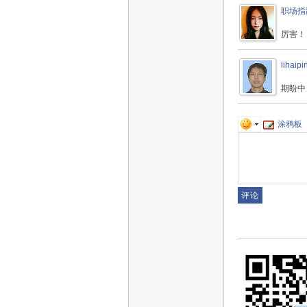
职场指
厉害！
lihaipi
期盼中
涂鸦板