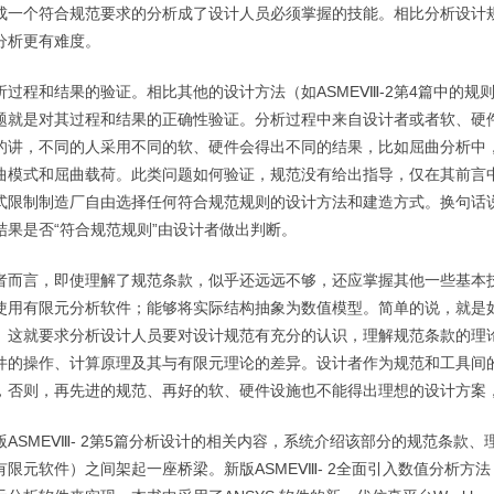
成一个符合规范要求的分析成了设计人员必须掌握的技能。相比分析设计
分析更有难度。
析过程和结果的验证。相比其他的设计方法（如
ASME
Ⅷ
-2
第
4
篇中的规
题就是对其过程和结果的正确性验证。分析过程中来自设计者或者软、硬
的讲，不同的人采用不同的软、硬件会得出不同的结果，比如屈曲分析中
曲模式和屈曲载荷。此类问题如何验证，规范没有给出指导，仅在其前言
式限制制造厂自由选择任何符合规范规则的设计方法和建造方式。换句话
结果是否“符合规范规则”由设计者做出判断。
者而言，即使理解了规范条款，似乎还远远不够，还应掌握其他一些基本
使用有限元分析软件；能够将实际结构抽象为数值模型。简单的说，就是
。这就要求分析设计人员要对设计规范有充分的认识，理解规范条款的理
件的操作、计算原理及其与有限元理论的差异。设计者作为规范和工具间
，否则，再先进的规范、再好的软、硬件设施也不能得出理想的设计方案
版
ASME
Ⅷ
- 2
第
5
篇分析设计的相关内容，系统介绍该部分的规范条款、
有限元软件）之间架起一座桥梁。新版
ASME
Ⅷ
- 2
全面引入数值分析方法