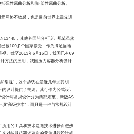
包括弹性屈曲分析和弹
-
塑性屈曲分析。
限元网格不敏感，也是目前世界上最先进
EN13445
，其他各国的分析设计规范虽然
范已被
100
多个国家接受，作为满足当地
重视。截至
2013
年
6
月
16
日
，我国已有
69
设计方法的应用，我国压力容器分析设计
越“常规”，这个趋势在最近几年尤其明
下的设计提供了规则。其可作为公式设计
析设计与常规设计分为两部规范，新版
AS
一项“高级技术”，而只是一种与常规设计
析所用的工具和技术是随技术进步而进步
机来对按规范要求建造的元件进行设计或