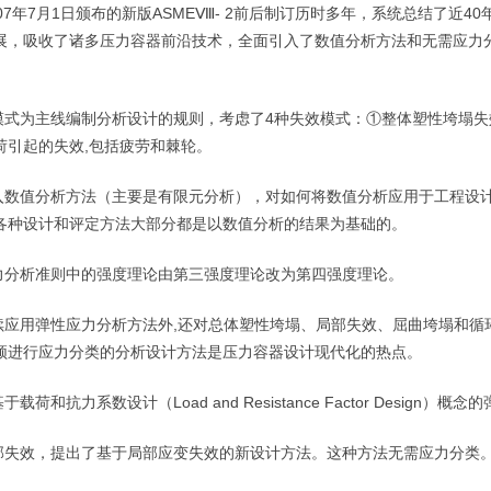
07
年
7
月
1
日
颁布的新版
ASME
Ⅷ
- 2
前后制订历时多年，系统总结了近
40
展，吸收了诸多压力容器前沿技术，全面引入了数值分析方法和无需应力
模式为主线编制分析设计的规则，考虑了
4
种失效模式：①整体塑性垮塌失
荷引起的失效
,
包括疲劳和棘轮。
入数值分析方法（主要是有限元分析），对如何将数值分析应用于工程设
各种设计和评定方法大部分都是以数值分析的结果为基础的。
力分析准则中的强度理论由第三强度理论改为第四强度理论。
续应用弹性应力分析方法外
,
还对总体塑性垮塌、局部失效、屈曲垮塌和循
须进行应力分类的分析设计方法是压力容器设计现代化的热点。
基于载荷和抗力系数设计（
Load and Resistance Factor Design
）概念的
部失效，提出了基于局部应变失效的新设计方法。这种方法无需应力分类