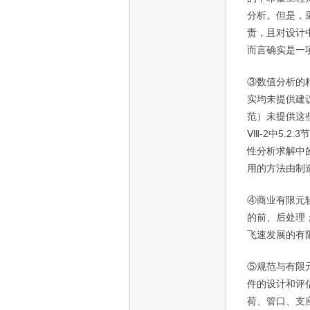
分析。但是，
责，且对设计
而言确实是一
③数值分析的
实均未提供建
范）未提供这
Ⅷ
-2
中
5.2.3
节
性分析求解中
用的方法由制
④商业有限元
的前、后处理
飞速发展的有
⑤规范与有限
件的设计和评
荷、管口、支