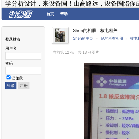
学分析设计，来设备圈！山高路远，设备圈陪你
首页
帮助
Shen的相册 - 核电相关
Shen的主页
»
TA的所有相册
»
核电
登录站点
用户名
当前第 12 张
|
共 13 张图片
密码
记住我