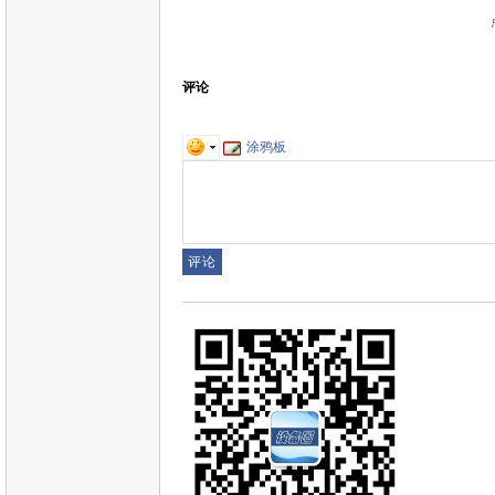
评论
涂鸦板