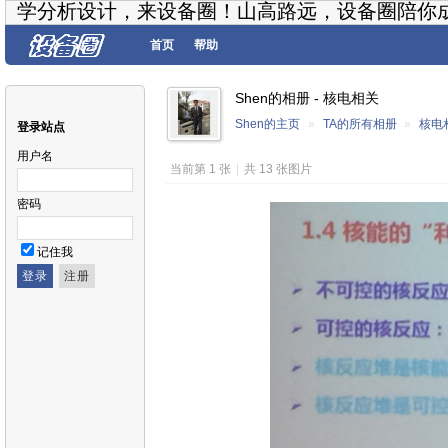
学分析设计，来设备圈！山高路远，设备圈陪你
首页
帮助
Shen的相册 - 核电相关
Shen的主页
»
TA的所有相册
»
核电
登录站点
用户名
当前第 1 张
|
共 13 张图片
密码
记住我