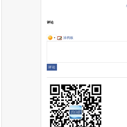
评论
涂鸦板