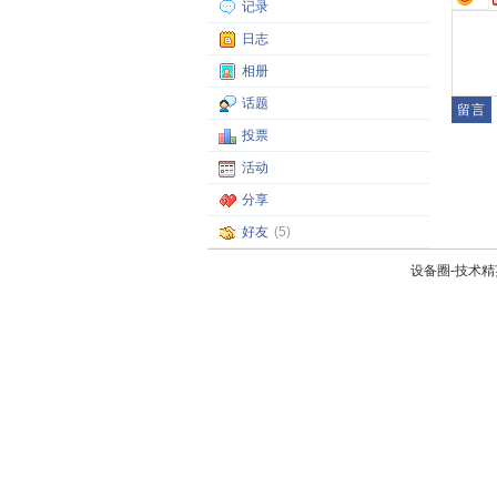
记录
日志
相册
话题
投票
活动
分享
好友
(5)
设备圈-技术精