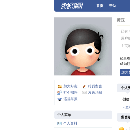
首页
帮助
黄豆
已有 
用户
主页
如果
成为好
加为
加为好友
给我留言
个人
打个招呼
发送消息
违规举报
创建
» 
个人菜单
留言
个人资料