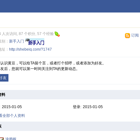
4 人次访问, 87 个积分, 57 个经验
订阅
组别：
新手入门
地址：
http://shebeiq.com/?1747
您认识黄豆，可以给TA留个言，或者打个招呼，或者添加为好友。
友后，您就可以第一时间关注到TA的更新动态。
好友
资料
:
2015-01-05
登录:
2015-01-05
查看全部个人资料
板
涂鸦板