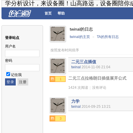
学分析设计，来设备圈！山高路远，设备圈陪你
首页
帮助
twinal的日志
twinal的主页
»
TA的所有日志
登录站点
用户名
按照发布时间排序
密码
二元三点插值
twinal
2014-11-06 21:04
记住我
二元三点拉格朗日插值展开公式
1
1424 次阅读
|
没有评论
力学
twinal
2014-09-25 13:21
3