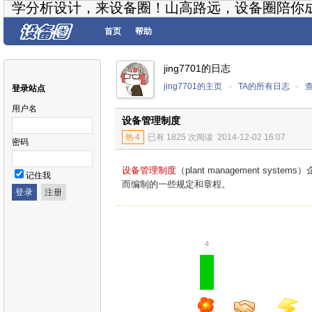
学分析设计，来设备圈！山高路远，设备圈陪你
首页
帮助
jing7701的日志
jing7701的主页
»
TA的所有日志
»
登录站点
用户名
设备管理制度
热
4
已有 1825 次阅读
2014-12-02 16:07
密码
设备管理制度
（plant management 
记住我
而编制的一些规定和章程。
4