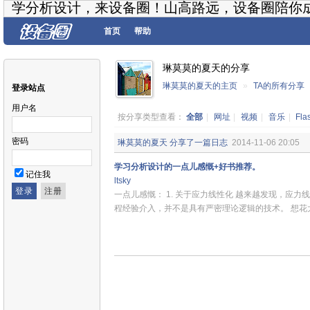
学分析设计，来设备圈！山高路远，设备圈陪你
首页
帮助
琳莫莫的夏天的分享
琳莫莫的夏天的主页
»
TA的所有分享
登录站点
用户名
按分享类型查看：
全部
|
网址
|
视频
|
音乐
|
Fla
密码
琳莫莫的夏天
分享了一篇日志
2014-11-06 20:05
学习分析设计的一点儿感慨+好书推荐。
记住我
ltsky
一点儿感慨： 1. 关于应力线性化 越来越发现，应
程经验介入，并不是具有严密理论逻辑的技术。 想花