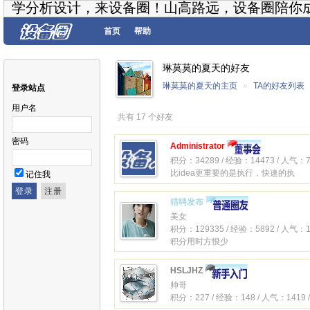
学分析设计，来设备圈！山高路远，设备圈陪你
首页
帮助
琳莫莫的夏天的好友
琳莫莫的夏天的主页
»
TA的好友列表
登录站点
用户名
共有 17 个好友
密码
Administrator
积分：34289 / 经验：14473 / 人气：7
比idea更重要的是执行，快速的执
记住我
猎聘发布
美女
积分：129335 / 经验：5892 / 人气：1
积分用时方恨少
HSLJHZ
帅哥
积分：227 / 经验：148 / 人气：1419 